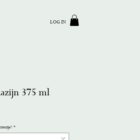
LOG IN
azijn 375 ml
kteutje?
*