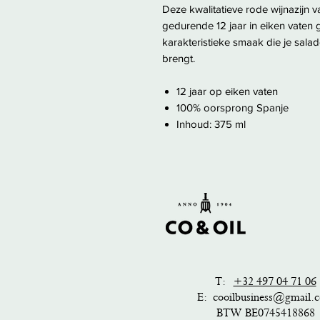
Deze kwalitatieve rode wijnazijn va
gedurende 12 jaar in eiken vaten g
karakteristieke smaak die je sala
brengt.
12 jaar op eiken vaten
100% oorsprong Spanje
Inhoud: 375 ml
T:
+32 497 04 71 06
E:
cooilbusiness@gmail.
BTW BE0745418868