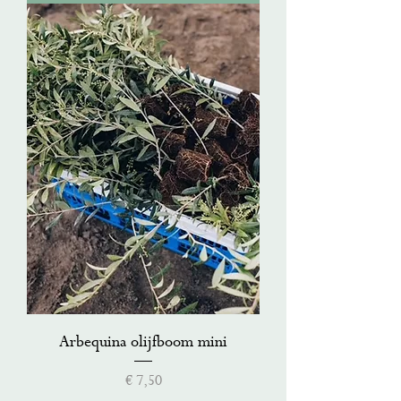
Arbequina olijfboom mini
Prijs
€ 7,50