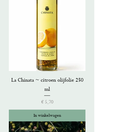
La Chinata ~ citroen olijfolie 250
ml
Prijs
€ 5,70
In winkelwagen