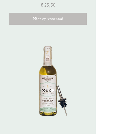
Prijs
€ 25,50
Niet op voorraad