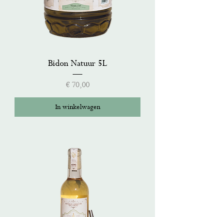
Bidon Natuur 5L
Prijs
€ 70,00
In winkelwagen